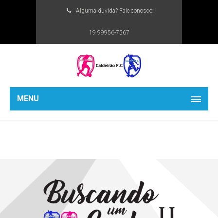
Alguma dúvida? Fale conosco:
19 99956-7567
MENU